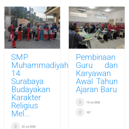
SMP
Pembinaan
Muhammadiyah
Guru dan
14
Karyawan
Surabaya
Awal Tahun
Budayakan
Ajaran Baru
Karakter
Religius
15 Jul 2026
Mel...
107
23 Jul 2026