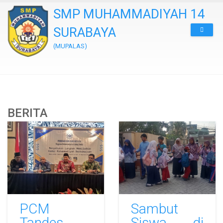
SMP MUHAMMADIYAH 14
SURABAYA
(MUPALAS)
BERITA
PCM
Sambut
Tandes
Siswa di