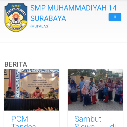
SMP MUHAMMADIYAH 14
SURABAYA
(MUPALAS)
BERITA
PCM
Sambut
Tandes
Siswa di