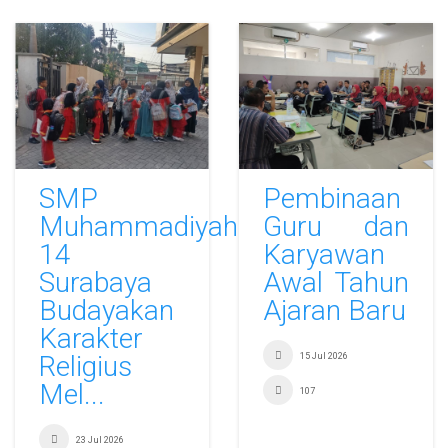
SMP
Pembinaan
Muhammadiyah
Guru dan
14
Karyawan
Surabaya
Awal Tahun
Budayakan
Ajaran Baru
Karakter
Religius
15 Jul 2026
Mel...
107
23 Jul 2026