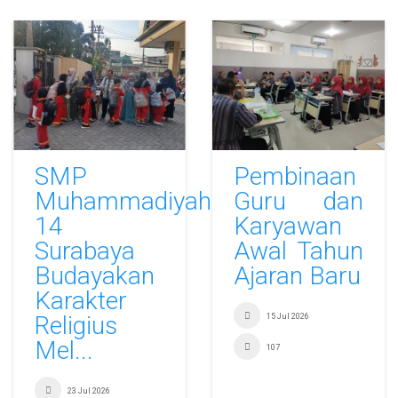
SMP
Pembinaan
Muhammadiyah
Guru dan
14
Karyawan
Surabaya
Awal Tahun
Budayakan
Ajaran Baru
Karakter
Religius
15 Jul 2026
Mel...
107
23 Jul 2026