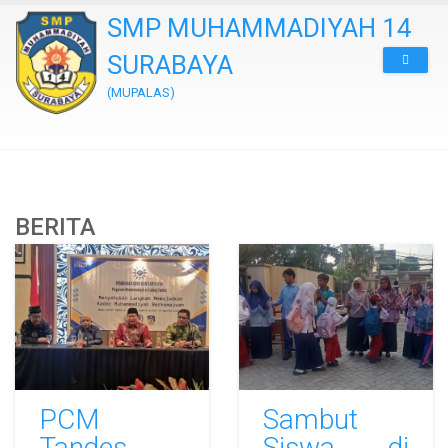
SMP MUHAMMADIYAH 14
SURABAYA
(MUPALAS)
BERITA
PCM
Sambut
Tandes
Siswa di